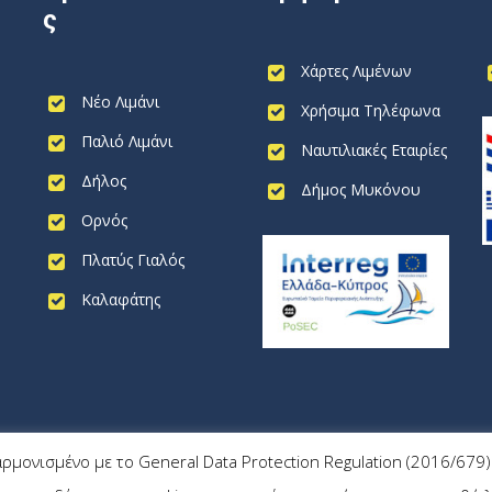
ς
Χάρτες Λιμένων
Νέο Λιμάνι
Χρήσιμα Τηλέφωνα
Παλιό Λιμάνι
Ναυτιλιακές Εταιρίες
Δήλος
Δήμος Μυκόνου
Ορνός
Πλατύς Γιαλός
Καλαφάτης
αρμονισμένο με το General Data Protection Regulation (2016/67