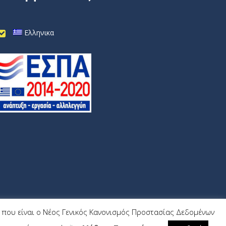
Ελληνικα
9) που είναι ο Νέος Γενικός Κανονισμός Προστασίας Δεδομένων
Wrk.gr