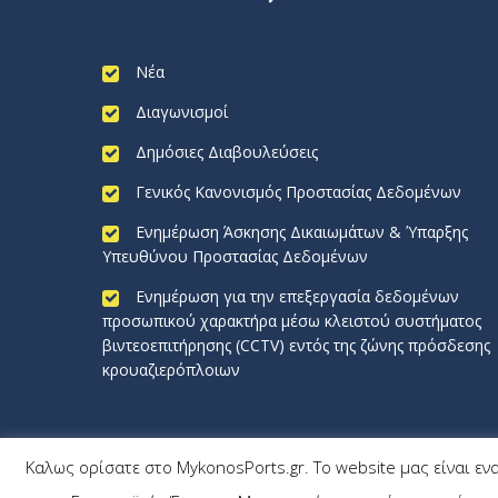
Νέα
Διαγωνισμοί
Δημόσιες Διαβουλεύσεις
Γενικός Κανονισμός Προστασίας Δεδομένων
Ενημέρωση Άσκησης Δικαιωμάτων & Ύπαρξης
Υπευθύνου Προστασίας Δεδομένων
Ενημέρωση για την επεξεργασία δεδομένων
προσωπικού χαρακτήρα μέσω κλειστού συστήματος
βιντεοεπιτήρησης (CCTV) εντός της ζώνης πρόσδεσης
κρουαζιερόπλοιων
Καλως ορίσατε στο MykonosPorts.gr. Το website μας είναι εν
MykonosPorts.gr