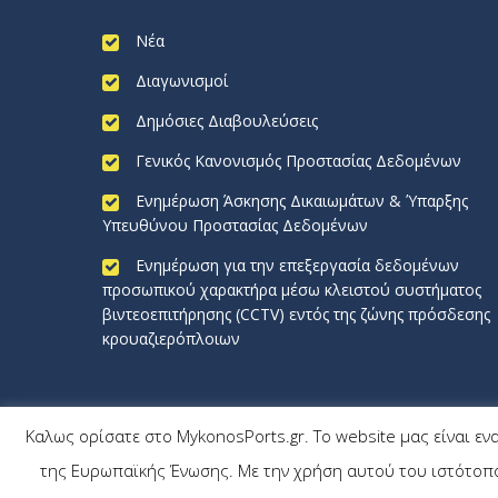
Νέα
Διαγωνισμοί
Δημόσιες Διαβουλεύσεις
Γενικός Κανονισμός Προστασίας Δεδομένων
Ενημέρωση Άσκησης Δικαιωμάτων & Ύπαρξης
Υπευθύνου Προστασίας Δεδομένων
Ενημέρωση για την επεξεργασία δεδομένων
προσωπικού χαρακτήρα μέσω κλειστού συστήματος
βιντεοεπιτήρησης (CCTV) εντός της ζώνης πρόσδεσης
κρουαζιερόπλοιων
Καλως ορίσατε στο MykonosPorts.gr. Το website μας είναι εν
MykonosPorts.gr
της Ευρωπαϊκής Ένωσης. Με την χρήση αυτού του ιστότοπου
All rights reserved