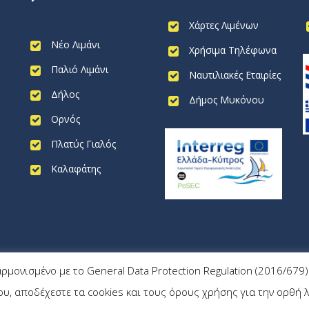
Χάρτες Λιμένων
Νέο Λιμάνι
Χρήσιμα Τηλέφωνα
Παλιό Λιμάνι
Ναυτιλιακές Εταιρίες
Δήλος
Δήμος Μυκόνου
Ορνός
Πλατύς Γιαλός
Καλαφάτης
αρμονισμένο με το General Data Protection Regulation (2016/67
, αποδέχεστε τα cookies και τους όρους χρήσης για την ορθή λ