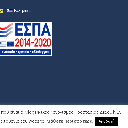
Ελληνικα
9) που είναι ο Νέος Γενικός Κανονισμός Προστασίας Δεδομένων
Wrk.gr
ειτουργία του website.
Μάθετε Περισσότερα
Αποδοχή