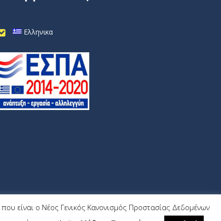
Ελληνικα
9) που είναι ο Νέος Γενικός Κανονισμός Προστασίας Δεδομένων
Wrk.gr