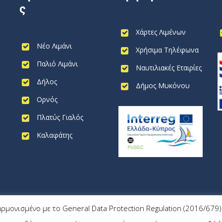
ς
Χάρτες Λιμένων
Νέο Λιμάνι
Χρήσιμα Τηλέφωνα
Παλιό Λιμάνι
Ναυτιλιακές Εταιρίες
Δήλος
Δήμος Μυκόνου
Ορνός
Πλατύς Γιαλός
Καλαφάτης
αρμονισμένο με το General Data Protection Regulation (2016/67