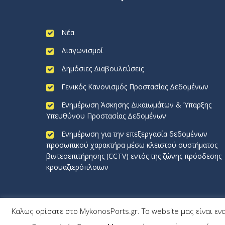
Νέα
Διαγωνισμοί
Δημόσιες Διαβουλεύσεις
Γενικός Κανονισμός Προστασίας Δεδομένων
Ενημέρωση Άσκησης Δικαιωμάτων & Ύπαρξης
Υπευθύνου Προστασίας Δεδομένων
Ενημέρωση για την επεξεργασία δεδομένων
προσωπικού χαρακτήρα μέσω κλειστού συστήματος
βιντεοεπιτήρησης (CCTV) εντός της ζώνης πρόσδεσης
κρουαζιερόπλοιων
Καλως ορίσατε στο MykonosPorts.gr. Το website μας είναι εν
MykonosPorts.gr