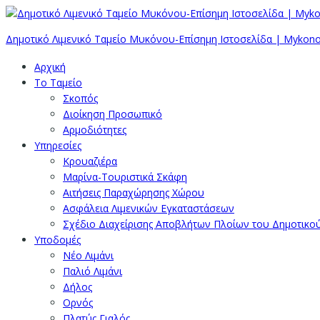
Δημοτικό Λιμενικό Ταμείο Μυκόνου-Επίσημη Ιστοσελίδα | Mykono
Αρχική
Το Ταμείο
Σκοπός
Διοίκηση Προσωπικό
Αρμοδιότητες
Υπηρεσίες
Κρουαζιέρα
Μαρίνα-Τουριστικά Σκάφη
Αιτήσεις Παραχώρησης Χώρου
Ασφάλεια Λιμενικών Εγκαταστάσεων
Σχέδιο Διαχείρισης Αποβλήτων Πλοίων του Δημοτικο
Υποδομές
Νέο Λιμάνι
Παλιό Λιμάνι
Δήλος
Ορνός
Πλατύς Γιαλός