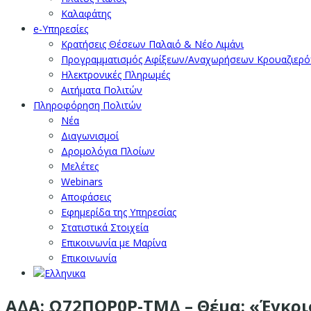
Καλαφάτης
e-Υπηρεσίες
Κρατήσεις Θέσεων Παλαιό & Νέο Λιμάνι
Προγραμματισμός Αφίξεων/Αναχωρήσεων Κρουαζιερ
Ηλεκτρονικές Πληρωμές
Αιτήματα Πολιτών
Πληροφόρηση Πολιτών
Νέα
Διαγωνισμοί
Δρομολόγια Πλοίων
Μελέτες
Webinars
Αποφάσεις
Εφημερίδα της Υπηρεσίας
Στατιστικά Στοιχεία
Επικοινωνία με Μαρίνα
Επικοινωνία
ΑΔΑ: Ω72ΠΟΡ0Ρ-ΤΜΔ – Θέμα: «Έγκρ