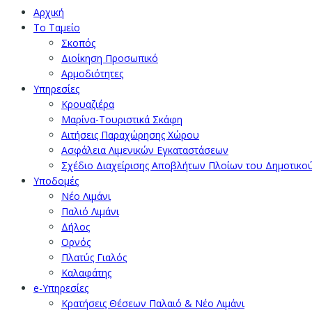
Αρχική
Το Ταμείο
Σκοπός
Διοίκηση Προσωπικό
Αρμοδιότητες
Υπηρεσίες
Κρουαζιέρα
Μαρίνα-Τουριστικά Σκάφη
Αιτήσεις Παραχώρησης Χώρου
Ασφάλεια Λιμενικών Εγκαταστάσεων
Σχέδιο Διαχείρισης Αποβλήτων Πλοίων του Δημοτικο
Υποδομές
Νέο Λιμάνι
Παλιό Λιμάνι
Δήλος
Ορνός
Πλατύς Γιαλός
Καλαφάτης
e-Υπηρεσίες
Κρατήσεις Θέσεων Παλαιό & Νέο Λιμάνι