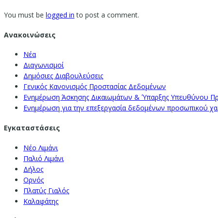
You must be
logged in
to post a comment.
Ανακοινώσεις
Νέα
Διαγωνισμοί
Δημόσιες Διαβουλεύσεις
Γενικός Κανονισμός Προστασίας Δεδομένων
Ενημέρωση Άσκησης Δικαιωμάτων & Ύπαρξης Υπευθύνου Π
Ενημέρωση για την επεξεργασία δεδομένων προσωπικού χαρα
Εγκαταστάσεις
Νέο Λιμάνι
Παλιό Λιμάνι
Δήλος
Ορνός
Πλατύς Γιαλός
Καλαφάτης