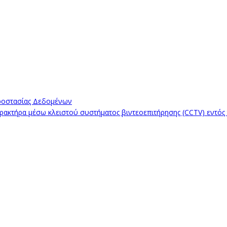
ροστασίας Δεδομένων
κτήρα μέσω κλειστού συστήματος βιντεοεπιτήρησης (CCTV) εντός