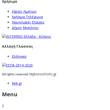
Χρήσιμα
Χάρτες Λιμένων
Χρήσιμα Τηλέφωνα
Ναυτιλιακές Εταιρίες
Δήμος Μυκόνου
Αλλαγή Γλώσσας
Ελληνικα
MykonosPorts.gr
All rights reserved
Wrk.gr
Menu
×