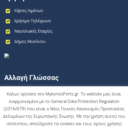
Χάρτες Λιμένων
Χρήσιμα Τηλέφωνα
Ναυτιλιακές Εταιρίες
Δήμος Μυκόνου
Αλλαγή Γλώσσας
Ελληνικα
Καλως ορίσατε στο MykonosPorts.gr. Το website μας είναι
εναρμονισμένο με το General Data Protection Regulation
(2016/679) που είναι ο Νέος Γενικός Κανονισμός Προστασίας
Δεδομένων της Ευρωπαϊκής Ένωσης. Με την χρήση αυτού του
ιστότοπου, αποδέχεστε τα cookies και τους όρους χρήσης