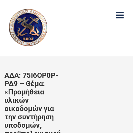
ΑΔΑ: 75Ι6ΟΡ0Ρ-
ΡΔ9 – Θέμα:
«Προμήθεια
υλικών
οικοδομών για
την συντήρηση
υποδομών,