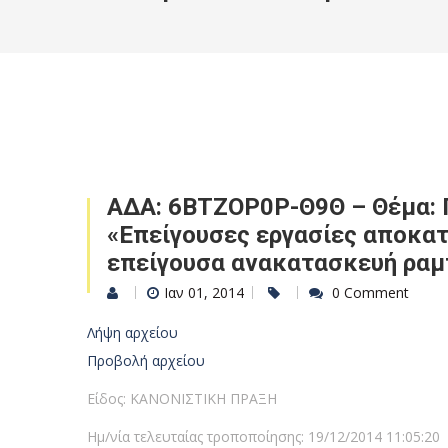
ΑΔΑ: 6ΒΤΖΟΡ0Ρ-Θ9Θ – Θέμα: Π
«Επείγουσες εργασίες αποκα
επείγουσα ανακατασκευή ραμπ
Ιαν 01, 2014
0 Comment
Λήψη αρχείου
Προβολή αρχείου
Είδος: ΚΑΝΟΝΙΣΤΙΚΗ ΠΡΑΞΗ
Ημ/νία τελευταίας τροποποίησης: 19/12/2014 11:05:20